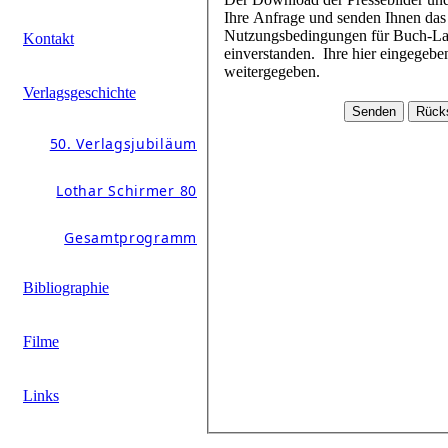
Ihre Anfrage und senden Ihnen das Passwort schnellstmöglich zu. Mit dem Download der Daten erklären Sie sich mit den
Nutzungsbedingungen für Buch-Layouts und Pressebilder (beim jeweiligen Buchtitel im Pressebereich hinterlegt)
Kontakt
einverstanden. Ihre hier eingegebenen Daten werden durch Schirmer/Mosel nicht an andere Personen oder Unternehmen
weitergegeben.
Verlagsgeschichte
50. Verlagsjubiläum
Lothar Schirmer 80
Gesamtprogramm
Bibliographie
Filme
Links