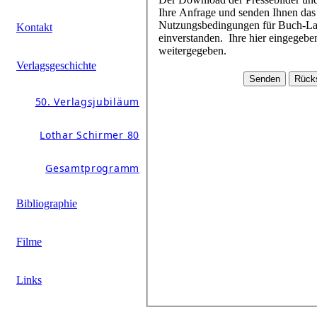
Ihre Anfrage und senden Ihnen das Passwort schnellstmöglich zu. Mit dem Download der Daten erklären Sie sich mit den
Nutzungsbedingungen für Buch-Layouts und Pressebilder (beim jeweiligen Buchtitel im Pressebereich hinterlegt)
Kontakt
einverstanden. Ihre hier eingegebenen Daten werden durch Schirmer/Mosel nicht an andere Personen oder Unternehmen
weitergegeben.
Verlagsgeschichte
50. Verlagsjubiläum
Lothar Schirmer 80
Gesamtprogramm
Bibliographie
Filme
Links