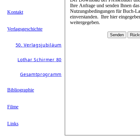
Ihre Anfrage und senden Ihnen das Passwort schnellstmöglich zu. Mit dem Download der Daten erklären Sie sich mit den
Nutzungsbedingungen für Buch-Layouts und Pressebilder (beim jeweiligen Buchtitel im Pressebereich hinterlegt)
Kontakt
einverstanden. Ihre hier eingegebenen Daten werden durch Schirmer/Mosel nicht an andere Personen oder Unternehmen
weitergegeben.
Verlagsgeschichte
50. Verlagsjubiläum
Lothar Schirmer 80
Gesamtprogramm
Bibliographie
Filme
Links