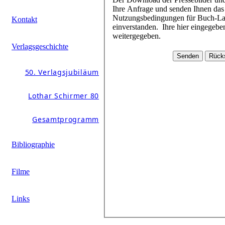
Ihre Anfrage und senden Ihnen das Passwort schnellstmöglich zu. Mit dem Download der Daten erklären Sie sich mit den
Nutzungsbedingungen für Buch-Layouts und Pressebilder (beim jeweiligen Buchtitel im Pressebereich hinterlegt)
Kontakt
einverstanden. Ihre hier eingegebenen Daten werden durch Schirmer/Mosel nicht an andere Personen oder Unternehmen
weitergegeben.
Verlagsgeschichte
50. Verlagsjubiläum
Lothar Schirmer 80
Gesamtprogramm
Bibliographie
Filme
Links