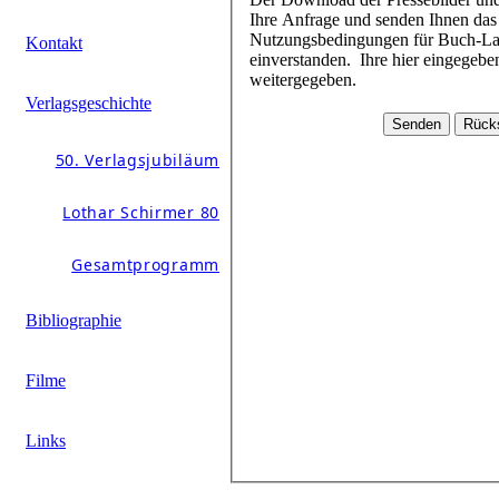
Ihre Anfrage und senden Ihnen das Passwort schnellstmöglich zu. Mit dem Download der Daten erklären Sie sich mit den
Nutzungsbedingungen für Buch-Layouts und Pressebilder (beim jeweiligen Buchtitel im Pressebereich hinterlegt)
Kontakt
einverstanden. Ihre hier eingegebenen Daten werden durch Schirmer/Mosel nicht an andere Personen oder Unternehmen
weitergegeben.
Verlagsgeschichte
50. Verlagsjubiläum
Lothar Schirmer 80
Gesamtprogramm
Bibliographie
Filme
Links