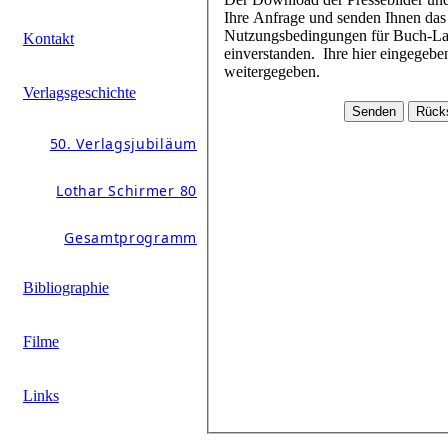
Ihre Anfrage und senden Ihnen das Passwort schnellstmöglich zu. Mit dem Download der Daten erklären Sie sich mit den
Nutzungsbedingungen für Buch-Layouts und Pressebilder (beim jeweiligen Buchtitel im Pressebereich hinterlegt)
Kontakt
einverstanden. Ihre hier eingegebenen Daten werden durch Schirmer/Mosel nicht an andere Personen oder Unternehmen
weitergegeben.
Verlagsgeschichte
50. Verlagsjubiläum
Lothar Schirmer 80
Gesamtprogramm
Bibliographie
Filme
Links