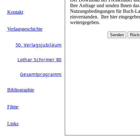
Ihre Anfrage und senden Ihnen das Passwort schnellstmöglich zu. Mit dem Download der Daten erklären Sie sich mit den
Nutzungsbedingungen für Buch-Layouts und Pressebilder (beim jeweiligen Buchtitel im Pressebereich hinterlegt)
Kontakt
einverstanden. Ihre hier eingegebenen Daten werden durch Schirmer/Mosel nicht an andere Personen oder Unternehmen
weitergegeben.
Verlagsgeschichte
50. Verlagsjubiläum
Lothar Schirmer 80
Gesamtprogramm
Bibliographie
Filme
Links