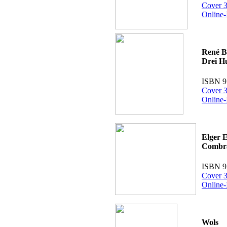
Cover 3
Online-
René B
Drei H
ISBN 9
Cover 3
Online-
Elger E
Combr
ISBN 9
Cover 3
Online-
Wols