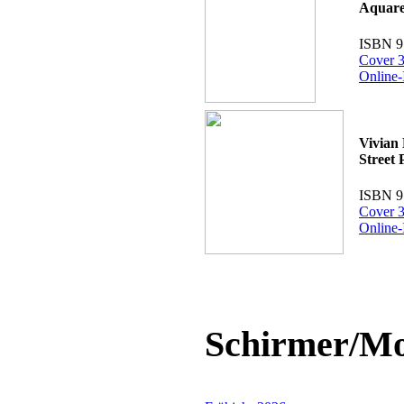
Aquare
ISBN 9
Cover 3
Online-
Vivian
Street
ISBN 9
Cover 3
Online-
Schirmer/Mo