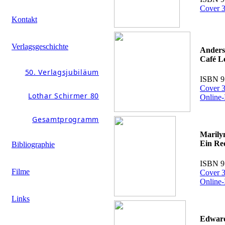
Cover 3
Kontakt
Verlagsgeschichte
Anders
Café L
50. Verlagsjubiläum
ISBN 9
Cover 3
Lothar Schirmer 80
Online-
Gesamtprogramm
Marily
Ein Re
Bibliographie
ISBN 9
Filme
Cover 3
Online-
Links
Edwar