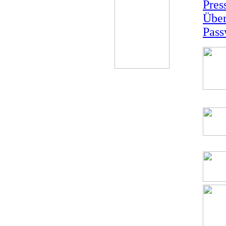
Pres
Über
Pass