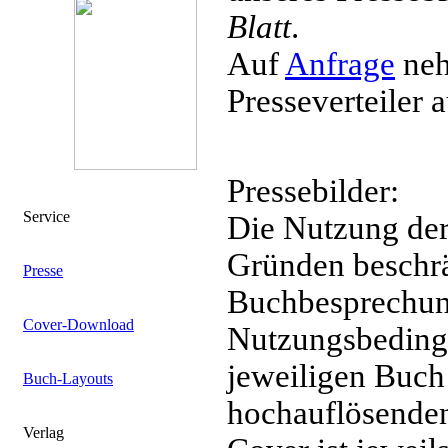
Blatt
.
Auf
Anfrage
neh
Presseverteiler a
Pressebilder:
Service
Die Nutzung der 
Gründen beschr
Presse
Buchbesprechung
Cover-Download
Nutzungsbeding
jeweiligen Buch
Buch-Layouts
hochauflösenden
Verlag