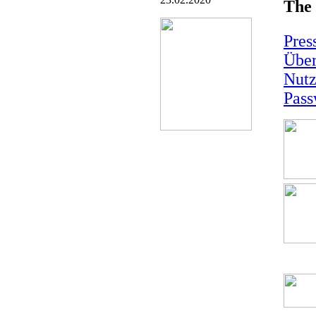
The 
Pres
Über
Nutz
Pass