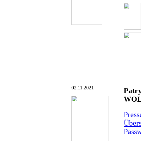
02.11.2021
Patry
WOLS
Pres
Übers
Passw