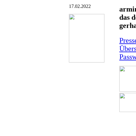
17.02.2022
armi
das d
gerha
Pres
Übers
Passw