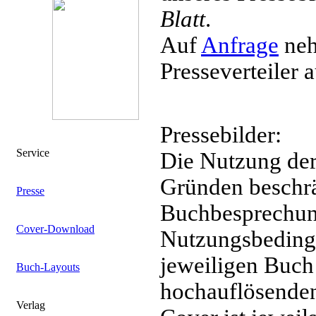
Blatt
.
Auf
Anfrage
neh
Presseverteiler a
Pressebilder:
Service
Die Nutzung der 
Gründen beschr
Presse
Buchbesprechung
Cover-Download
Nutzungsbeding
jeweiligen Buch
Buch-Layouts
hochauflösenden
Verlag