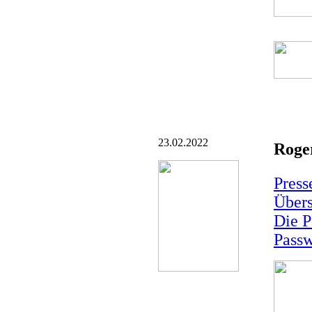
23.02.2022
Roger
Pres
Übers
Die P
Passw