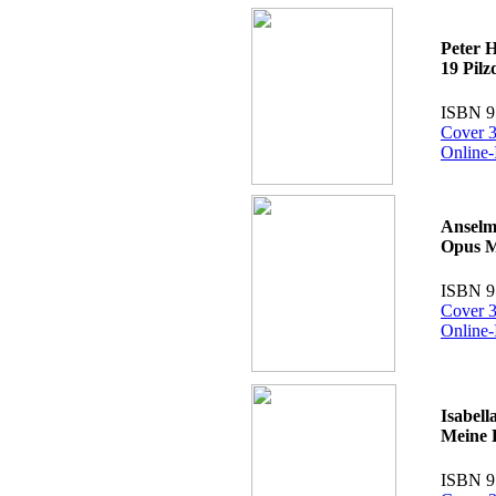
Peter 
19 Pil
ISBN 9
Cover 3
Online-
Anselm
Opus 
ISBN 9
Cover 3
Online-
Isabell
Meine 
ISBN 9