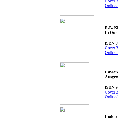
Cover 3
Online-
R.B. Ki
In Our
ISBN 9
Cover 3
Online-
Edwar
Ausgew
ISBN 9
Cover 3
Online-
Lothar