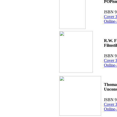
POPis
ISBN 9
Cover 3
Online-
R.W. F
Filmsti
ISBN 9
Cover 3
Online-
Thomas
Uncons
ISBN 9
Cover 3
Online-