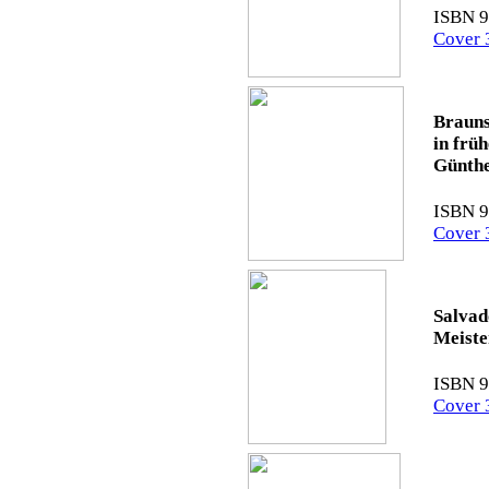
ISBN 9
Cover 
Braun
in frü
Günthe
ISBN 9
Cover 
Salvad
Meiste
ISBN 9
Cover 