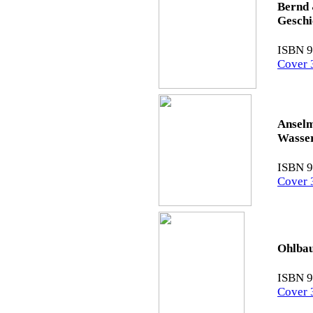
Bernd 
Geschi
ISBN 9
Cover 
Anselm
Wasse
ISBN 9
Cover 
Ohlba
ISBN 9
Cover 