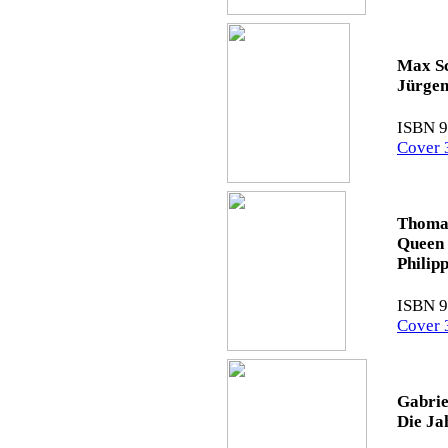
Max Sc
Jürgen
ISBN 9
Cover 
Thomas
Queen 
Philip
ISBN 9
Cover 
Gabrie
Die Ja