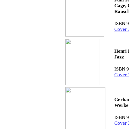
Cage, 
Rausc
ISBN 9
Cover 
Henri 
Jazz
ISBN 9
Cover 
Gerhar
Werke 
ISBN 9
Cover 