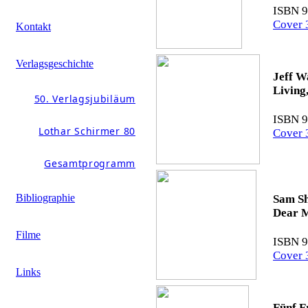
ISBN 9
Cover 
Kontakt
Verlagsgeschichte
Jeff W
Living
50. Verlagsjubiläum
ISBN 9
Lothar Schirmer 80
Cover 
Gesamtprogramm
Bibliographie
Sam S
Dear M
Filme
ISBN 9
Cover 
Links
Fünf F