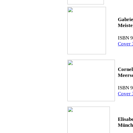
Gabrie
Meist
ISBN 9
Cover 
Cornel
Meers
ISBN 9
Cover 
Elisab
Münche